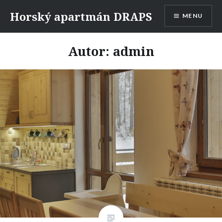
Skip
Horský apartmán DRAPS
MENU
to
content
Autor:
admin